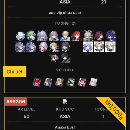
ASIA
21
acc vip chưa user
TƯỚNG : 21
VŨ KHÍ : 6
Chi tiết
180,000
#86306
AR LEVEL
KHU VỰC
TƯỚNG 5*
50
ASIA
1
đ
Anaxa E3s1