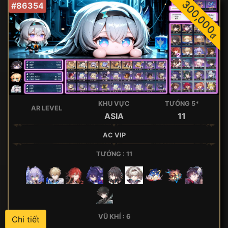
300,000
#86354
đ
KHU VỰC
TƯỚNG 5*
AR LEVEL
ASIA
11
AC VIP
TƯỚNG : 11
VŨ KHÍ : 6
Chi tiết