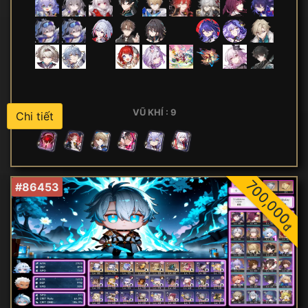
VŨ KHÍ : 9
Chi tiết
700,000
#86453
đ