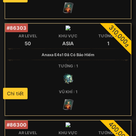
310,000
#86303
AR LEVEL
KHU VỰC
TƯỚNG 5*
50
ASIA
1
đ
Anaxa E4s1 Đã Có Bảo Hiểm
TƯỚNG : 1
VŨ KHÍ : 1
Chi tiết
400,000
#86300
AR LEVEL
KHU VỰC
TƯỚNG 5*