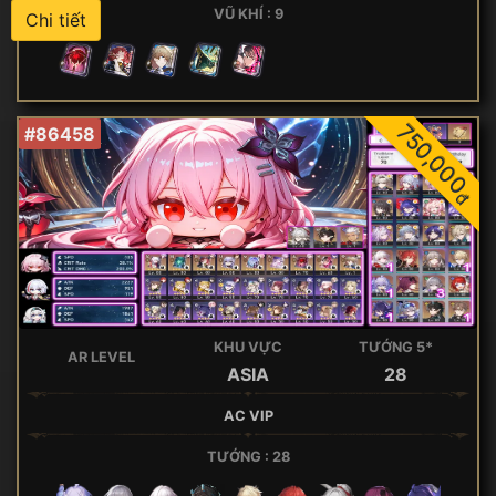
VŨ KHÍ : 9
Chi tiết
750,000
#86458
đ
KHU VỰC
TƯỚNG 5*
AR LEVEL
ASIA
28
AC VIP
TƯỚNG : 28