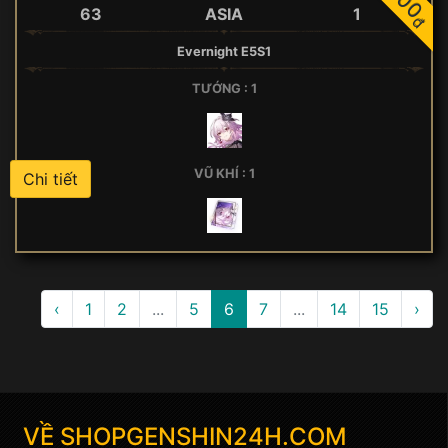
63
ASIA
1
đ
Evernight E5S1
TƯỚNG : 1
VŨ KHÍ : 1
Chi tiết
‹
1
2
...
5
6
7
...
14
15
›
VỀ
SHOPGENSHIN24H.COM