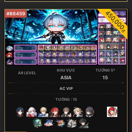
450,000
#86459
đ
KHU VỰC
TƯỚNG 5*
AR LEVEL
ASIA
15
AC VIP
TƯỚNG : 15