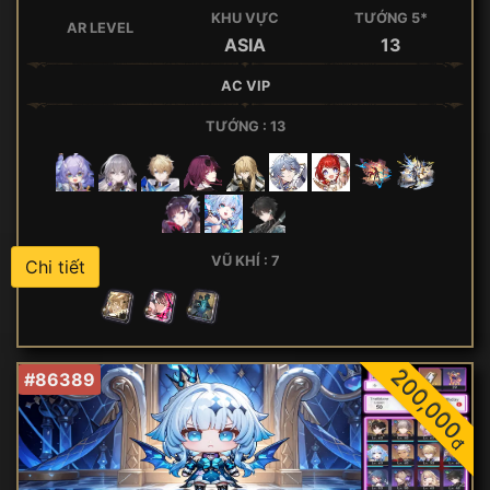
KHU VỰC
TƯỚNG 5*
AR LEVEL
ASIA
13
AC VIP
TƯỚNG : 13
VŨ KHÍ : 7
Chi tiết
200,000
#86389
đ