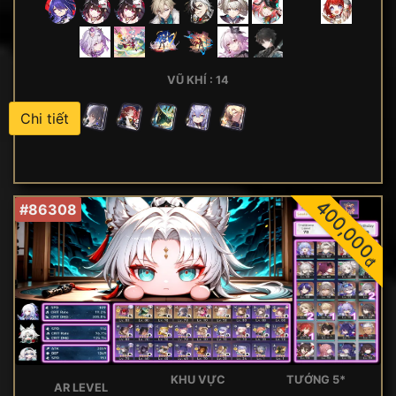
VŨ KHÍ : 14
Chi tiết
400,000
#86308
đ
KHU VỰC
TƯỚNG 5*
AR LEVEL