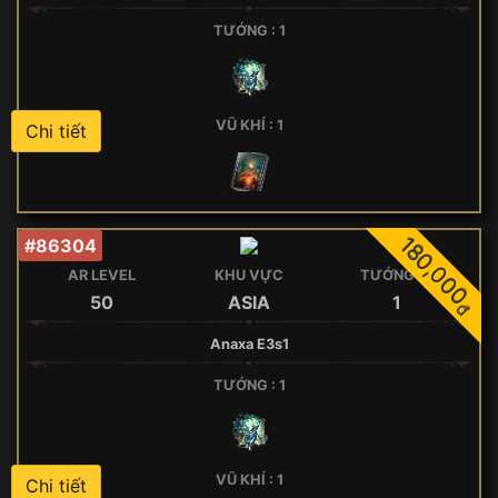
TƯỚNG : 1
VŨ KHÍ : 1
Chi tiết
180,000
#86304
AR LEVEL
KHU VỰC
TƯỚNG 5*
50
ASIA
1
đ
Anaxa E3s1
TƯỚNG : 1
VŨ KHÍ : 1
Chi tiết