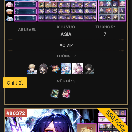
KHU VỰC
TƯỚNG 5*
AR LEVEL
ASIA
7
AC VIP
TƯỚNG : 7
VŨ KHÍ : 3
Chi tiết
550,000
#86372
đ