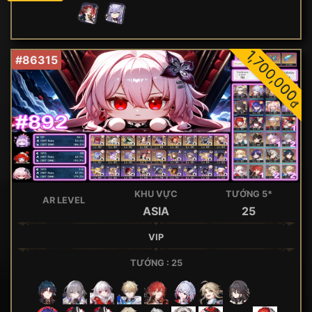
1,700,000
#86315
đ
KHU VỰC
TƯỚNG 5*
AR LEVEL
ASIA
25
VIP
TƯỚNG : 25