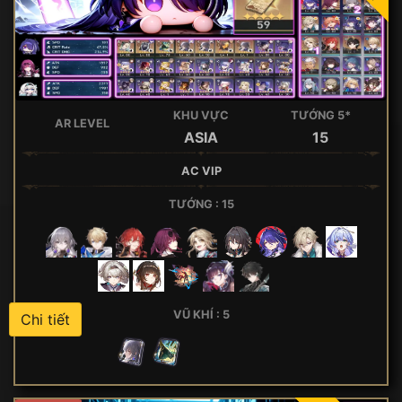
KHU VỰC
TƯỚNG 5*
AR LEVEL
ASIA
15
AC VIP
TƯỚNG : 15
VŨ KHÍ : 5
Chi tiết