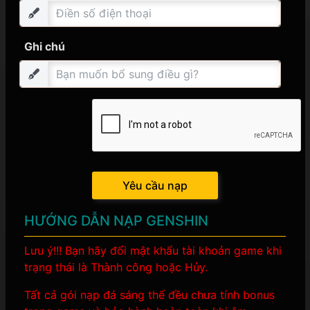
Ghi chú
Yêu cầu nạp
HƯỚNG DẪN NẠP GENSHIN
Lưu ý!!! Bạn hãy đổi mật khẩu tài khoản game khi
trạng thái là Thành công hoặc Hủy.
Tất cả gói nạp đá sáng thế đều chưa tính bonus