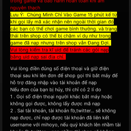
trong game và bảo hành hoàn toàn khi âm
nguyên thạch
Lưu Ý: Chúng Mình Chỉ Vào Game 15 phút kể từ
khi gọi lấy mã xác nhận nên ngoài thời gian đó
các bạn có thể chơi game bình thường. và trạng
thái trên shop có thể bị chậm ví dụ như trong
game đã nạp nhưng trên shop vẫn Đang Đợi.
Vui lòng kiểm tra kĩ uid để tránh các gói nạp
bằng uid nạp sai địa chỉ.
Vui lòng điền đúng số điện thoại và giữ điện
thoại sau khi lên đơn để shop gọi thì bắt máy để
hỗ trợ đăng nhập vào tài khoản để nạp
Nếu đơn của bạn bị hủy, thì chỉ có 2 lí do
1 . Gọi số điện thoại người khác bắt máy hoặc
không gọi được, không lấy được mã nạp
2 . Sai tài khoản, tài khoản fb,twitter... sẽ không
nạp được, chỉ nạp được tài khoản đã liên kết
username với mihoyo, nếu quý khách lên nhầm tài