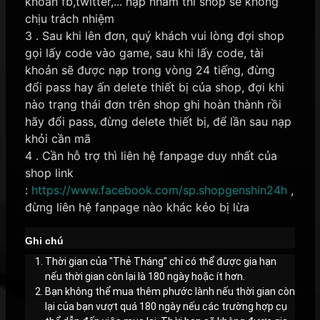
khoản fb,twitter,... nạp nhầm thì shop sẽ không
chịu trách nhiệm
3 . Sau khi lên đơn, quý khách vui lòng đợi shop
gọi lấy code vào game, sau khi lấy code, tài
khoản sẽ được nạp trong vòng 24 tiếng, đừng
đổi pass hay ấn delete thiết bị của shop, đợi khi
nào trạng thái đơn trên shop ghi hoàn thành rồi
hãy đổi pass, đừng delete thiết bị, để lần sau nạp
khỏi cần mã
4 . Cần hỗ trợ thì liên hệ fanpage duy nhất của
shop link
:
https://www.facebook.com/sp.shopgenshin24h
,
đừng liên hệ fanpage nào khác kẻo bị lừa
Ghi chú
Thời gian của "Thẻ Tháng" chỉ có thể được gia hạn
nếu thời gian còn lại là 180 ngày hoặc ít hơn.
Bạn không thể mua thêm phước lành nếu thời gian còn
lại của bạn vượt quá 180 ngày nếu các trường hợp cụ